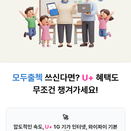
모두출첵
쓰신다면?
U+
혜택도
무조건 챙겨가세요!
🚀
압도적인 속도,
U+
1G 기가 인터넷, 와이파이 기본