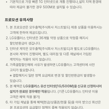
기본적으로 가장 빠른 1G 인터넷으로 개통 진행되나,설치 지역 환경에
따라 제공이 불가한 경우 500M로 설치될 수 있습니다.
프로모션 유의사항
본 프로모션은 모두출첵(주식회사 저스트빌드) 제휴 상품을 이용하시는
고객에 한하여 제공드립니다.
LG유플러스 인터넷은 36개월 약정 상품으로 약정중 해지시
할인반환금이 생깁니다.
인터넷 계약은 모두출첵(주식회사 저스트빌드)과 별도로 LG유플러스
본사와 계약이 진행되며, 별도 대리점 및 다른 채널에서 가입된
계약자는 적용이 되지 않습니다.
가족결합할인해제 사유가 발생하면 LG유플러스 고객센터에 사전
고지가 필요합니다.
※ 결합해지시 일반 정책 요금제로 변경 및 할인반환금이 발생할수
있습니다.
본 혜택은
LG유플러스 유선 인터넷(1G/500M)을 신규로 신청하시어
설치가 완료된 경우에만 적용
됩니다. (기존 LG유플러스 인터넷 이용
고객은 혜택 적용 불가)
타 가입 채널을 통해 혜택(현금/상품권/현물 등)을 이미 받으신 회선은
본 프로모션의 요금할인 정책이 중복 적용되지 않습니다.